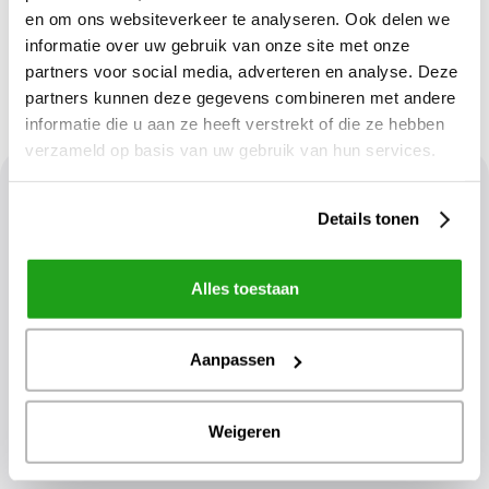
088 243 1800
en om ons websiteverkeer te analyseren. Ook delen we
hallo@embracecloud.nl
informatie over uw gebruik van onze site met onze
partners voor social media, adverteren en analyse. Deze
partners kunnen deze gegevens combineren met andere
informatie die u aan ze heeft verstrekt of die ze hebben
verzameld op basis van uw gebruik van hun services.
Stay up to date with the latest
Details tonen
developments
Sign up for the newsletter
Alles toestaan
Aanpassen
Weigeren