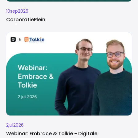
10
sep
2026
CorporatiePlein
2
jul
2026
Webinar: Embrace & Tolkie - Digitale