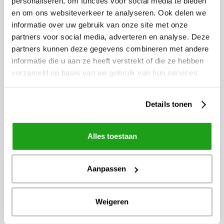
personaliseren, om functies voor social media te bieden
en om ons websiteverkeer te analyseren. Ook delen we
informatie over uw gebruik van onze site met onze
partners voor social media, adverteren en analyse. Deze
partners kunnen deze gegevens combineren met andere
14
apr
2026
informatie die u aan ze heeft verstrekt of die ze hebben
Zorg & ICT 2026
verzameld op basis van uw gebruik van hun services.
Details tonen
Alles toestaan
Aanpassen
Weigeren