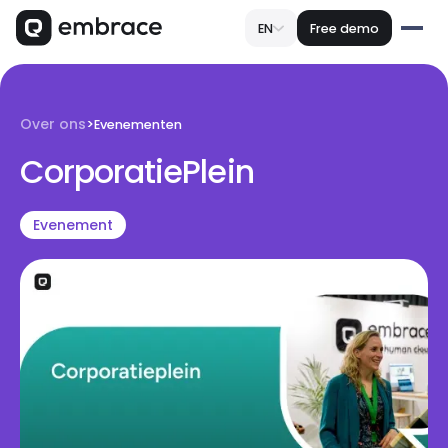
EN
Free demo
Over ons
>
Evenementen
CorporatiePlein
Evenement