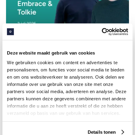
7
jul
2026
Deze website maakt gebruik van cookies
Webinar: Embrace & Tolkie - Digitale
We gebruiken cookies om content en advertenties te
dienstverlening voor iedereen toegankelijk
personaliseren, om functies voor social media te bieden
en om ons websiteverkeer te analyseren. Ook delen we
informatie over uw gebruik van onze site met onze
partners voor social media, adverteren en analyse. Deze
partners kunnen deze gegevens combineren met andere
informatie die u aan ze heeft verstrekt of die ze hebben
verzameld op basis van uw gebruik van hun services.
Details tonen