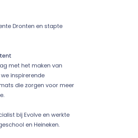
eente Dronten en stapte
naar Social.
ntent
slag met het maken van
 we inspirerende
rmats die zorgen voor meer
e.
alist bij Evolve en werkte
geschool en Heineken.