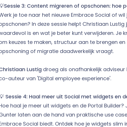
💡
Sessie 3: Content migreren of opschonen: hoe p
Werk je toe naar het nieuwe Embrace Social of wil j
opschonen? In deze sessie helpt Christiaan Lustig
waardevol is en wat je beter kunt verwijderen. Je k
om keuzes te maken, structuur aan te brengen en i
opschoning of migratie daadwerkelijk vraagt.
Christiaan Lustig
droeg als onafhankelijk adviseur 
co-auteur van 'Digital employee experience'.
💡
Sessie 4: Haal meer uit Social met widgets en de
Hoe haal je meer uit widgets en de Portal Builder?
Gunter laten aan de hand van praktische use case
Embrace Social biedt. Ontdek hoe je widgets slim in