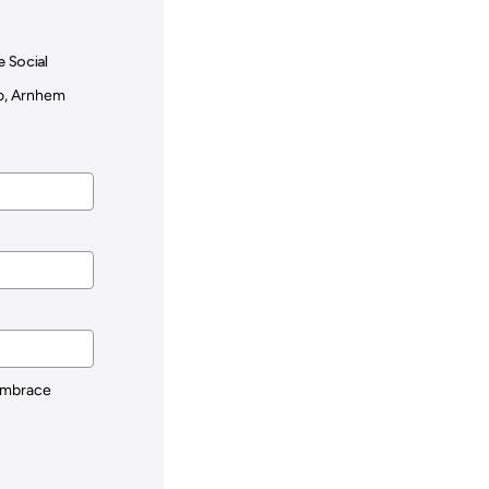
e Social
oo, Arnhem
 Embrace