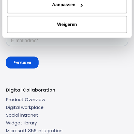
Stay up to date with the latest
Aanpassen
developments
Sign up for the newsletter
Weigeren
Digital Collaboration
Product Overview
Digital workplace
Social intranet
Widget library
Microsoft 356 integration