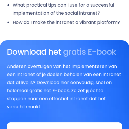
What practical tips can I use for a successful
implementation of the social intranet?
How do I make the intranet a vibrant platform?
Download het
gratis E-book
Anderen overtuigen van het implementeren van
een intranet of je doelen behalen van een intranet
dat al live is? Download hier eenvoudig, snel en
helemaal gratis het E-book. Zo zet jij échte
stappen naar een effectief intranet dat het
verschil maakt.