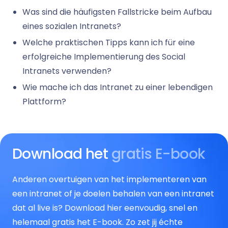
Was sind die häufigsten Fallstricke beim Aufbau
eines sozialen Intranets?
Welche praktischen Tipps kann ich für eine
erfolgreiche Implementierung des Social
Intranets verwenden?
Wie mache ich das Intranet zu einer lebendigen
Plattform?
Download het
gratis E-book
Anderen overtuigen van het implementeren van
een intranet of je doelen behalen van een intranet
dat al live is? Download hier eenvoudig, snel en
helemaal gratis het E-book. Zo zet jij échte