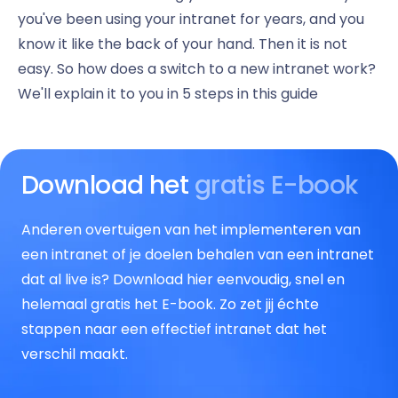
you've been using your intranet for years, and you
know it like the back of your hand. Then it is not
easy. So how does a switch to a new intranet work?
We'll explain it to you in 5 steps in this guide
Download het
gratis E-book
Anderen overtuigen van het implementeren van
een intranet of je doelen behalen van een intranet
dat al live is? Download hier eenvoudig, snel en
helemaal gratis het E-book. Zo zet jij échte
stappen naar een effectief intranet dat het
verschil maakt.