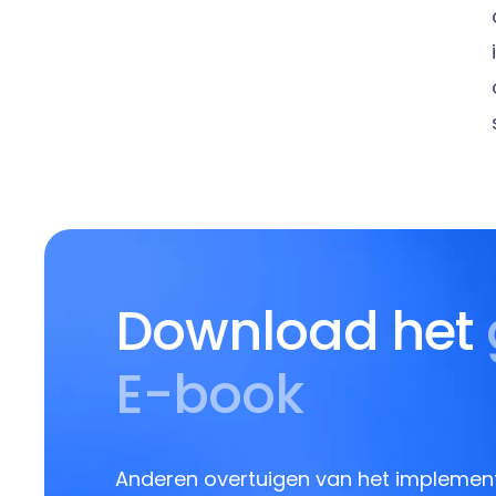
Download het
E-book
Anderen overtuigen van het implemen