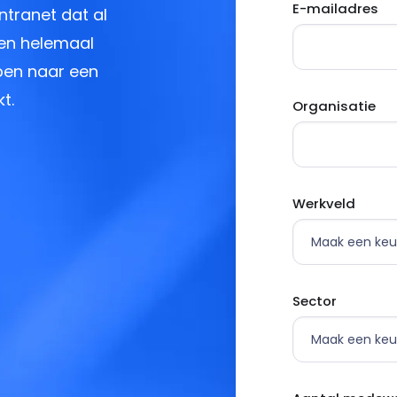
E-mailadres
ntranet dat al
 en helemaal
ppen naar een
t.
Organisatie
Werkveld
Sector