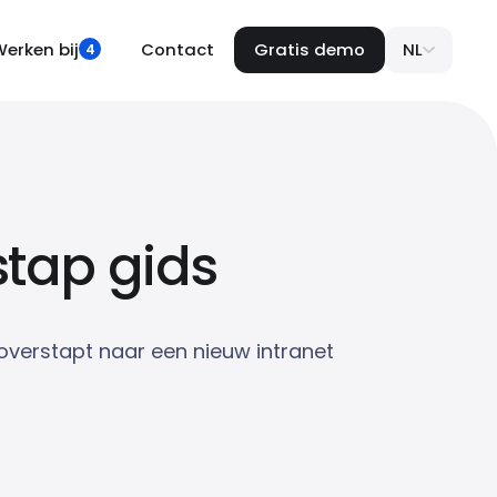
erken bij
Contact
Gratis demo
NL
4
stap gids
verstapt naar een nieuw intranet