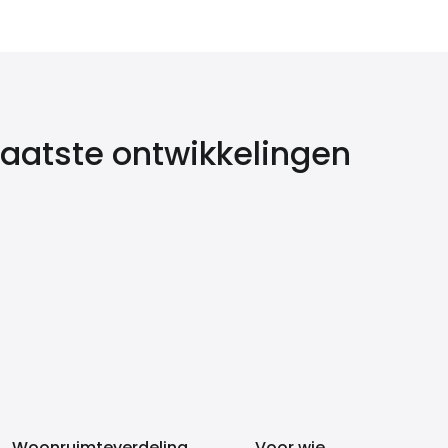
 laatste ontwikkelingen
Woonruimteverdeling
Voor wie