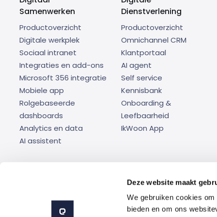
Samenwerken
Dienstverlening
Productoverzicht
Productoverzicht
Digitale werkplek
Omnichannel CRM
Sociaal intranet
Klantportaal
Integraties en add-ons
AI agent
Microsoft 356 integratie
Self service
Mobiele app
Kennisbank
Rolgebaseerde
Onboarding &
dashboards
Leefbaarheid
Analytics en data
IkWoon App
AI assistent
Deze website maakt gebru
Cer
We gebruiken cookies om c
bieden en om ons websitev