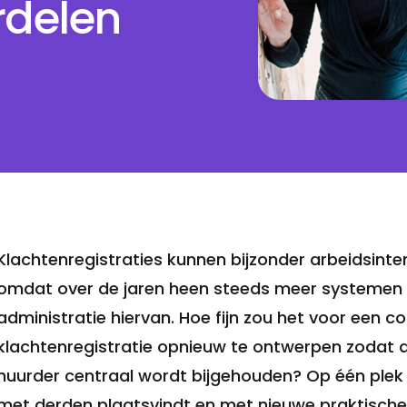
rdelen
Foto: Theo Scholten
Klachtenregistraties kunnen bijzonder arbeidsinten
omdat over de jaren heen steeds meer systemen 
administratie hiervan. Hoe fijn zou het voor een co
klachtenregistratie opnieuw te ontwerpen zodat 
huurder centraal wordt bijgehouden? Op één ple
met derden plaatsvindt en met nieuwe praktische 