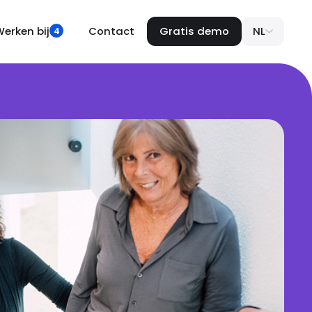
erken bij
Contact
Gratis demo
NL
4