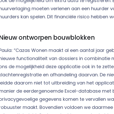
ook de mogelijkheid om extra data te registreren. 
huurverlaging moeten verlenen aan een huurder vo
huurders kan spelen. Dit financiële risico hebben we 
Nieuw ontworpen bouwblokken
Paula: “Cazas Wonen maakt al een aantal jaar geb
nieuwe functionaliteit van dossiers in combinatie
ons de mogelijkheid deze applicatie ook in te zett
klachtenregistratie en afhandeling daarvan. De ni
leidde daarom niet tot uitbreiding van het applica
manier de eerdergenoemde Excel-database met b
privacygevoelige gegevens komen te vervallen wa
robuuster maakt. Bovendien voldoen we daarmee aa