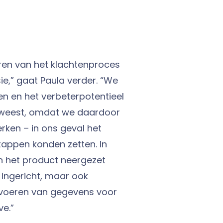
eren van het klachtenproces
,” gaat Paula verder. “We
n en het verbeterpotentieel
 geweest, omdat we daardoor
erken – in ons geval het
tappen konden zetten. In
n het product neergezet
s ingericht, maar ook
pvoeren van gegevens voor
ve.”