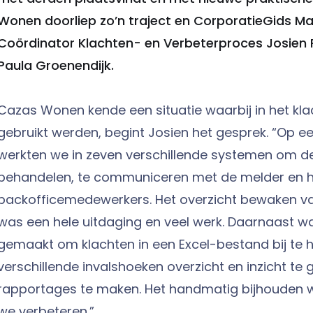
Wonen doorliep zo’n traject en CorporatieGids M
Coördinator Klachten- en Verbeterproces Josien 
Paula Groenendijk.
Cazas Wonen kende een situatie waarbij in het kl
gebruikt werden, begint Josien het gesprek. “Op
werkten we in zeven verschillende systemen om de 
behandelen, te communiceren met de melder en 
backofficemedewerkers. Het overzicht bewaken va
was een hele uitdaging en veel werk. Daarnaast wa
gemaakt om klachten in een Excel-bestand bij te h
verschillende invalshoeken overzicht en inzicht te 
rapportages te maken. Het handmatig bijhouden w
we verbeteren.”