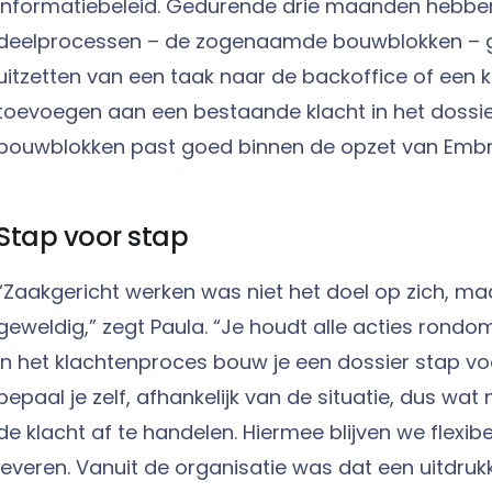
informatiebeleid. Gedurende drie maanden hebbe
deelprocessen – de zogenaamde bouwblokken – ge
uitzetten van een taak naar de backoffice of een 
toevoegen aan een bestaande klacht in het dossie
bouwblokken past goed binnen de opzet van Embr
Stap voor stap
“Zaakgericht werken was niet het doel op zich, maar
geweldig,” zegt Paula. “Je houdt alle acties rondom
in het klachtenproces bouw je een dossier stap v
bepaal je zelf, afhankelijk van de situatie, dus w
de klacht af te handelen. Hiermee blijven we flex
leveren. Vanuit de organisatie was dat een uitdrukk