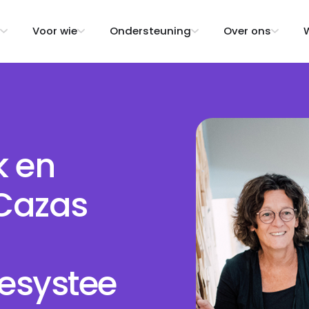
Voor wie
Ondersteuning
Over ons
W
k en
Cazas
iesystee