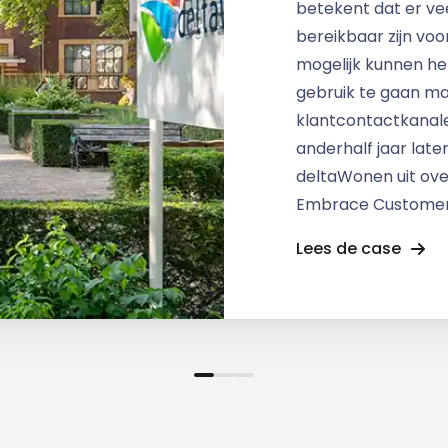
betekent dat er ve
bereikbaar zijn voo
mogelijk kunnen he
gebruik te gaan m
klantcontactkanal
anderhalf jaar lat
deltaWonen uit ove
Embrace Customer
Lees de case