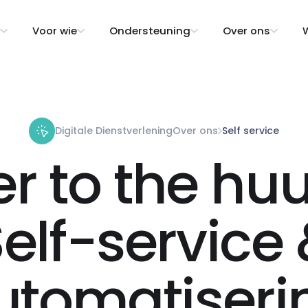
Voor wie
Ondersteuning
Over ons
W
Digitale Dienstverlening
Over ons
Self service
r to the huu
elf-service
utomatiseri