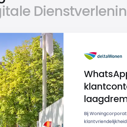
tale Dienstverleni
WhatsApp
klantcont
laagdrem
Bij Woningcorpora
klantvriendelijkhei