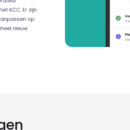
arateur
t KCC. Er zijn
 aanpassen op
eheel nieuw
gen