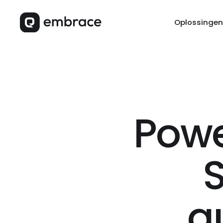
Oplossingen
Powe
S
a