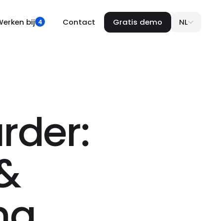
erken bij
Contact
Gratis demo
NL
4
rder:
 &
ng