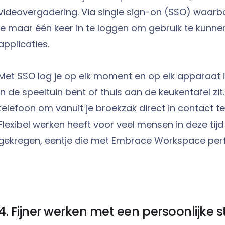
videovergadering. Via single sign-on (SSO) waarb
je maar één keer in te loggen om gebruik te kunn
applicaties.
Met SSO log je op elk moment en op elk apparaat in
in de speeltuin bent of thuis aan de keukentafel zit.
telefoon om vanuit je broekzak direct in contact t
Flexibel werken heeft voor veel mensen in deze tij
gekregen, eentje die met Embrace Workspace perf
4. Fijner werken met een persoonlijke 