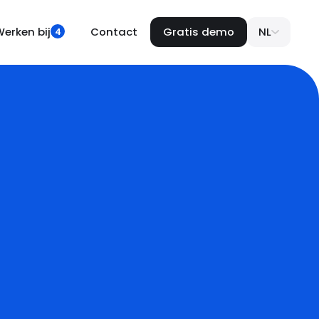
erken bij
Contact
Gratis demo
NL
4