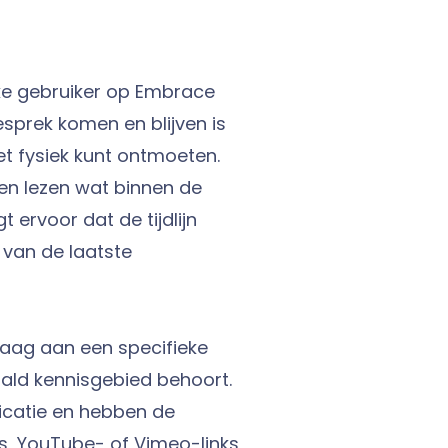
lke gebruiker op Embrace
esprek komen en blijven is
iet fysiek kunt ontmoeten.
 en lezen wat binnen de
t ervoor dat de tijdlijn
n van de laatste
raag aan een specifieke
aald kennisgebied behoort.
icatie en hebben de
’s, YouTube- of Vimeo-links,