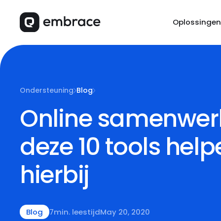
Oplossingen
Ondersteuning
Blog
Online samenwer
deze 10 tools help
hierbij
Blog
7
min. leestijd
May 20, 2020