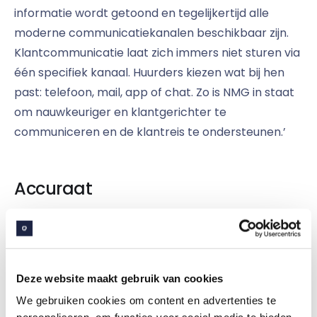
informatie wordt getoond en tegelijkertijd alle
moderne communicatiekanalen beschikbaar zijn.
Klantcommunicatie laat zich immers niet sturen via
één specifiek kanaal. Huurders kiezen wat bij hen
past: telefoon, mail, app of chat. Zo is NMG in staat
om nauwkeuriger en klantgerichter te
communiceren en de klantreis te ondersteunen.’
Accuraat
‘Communiceren met huurders betekent vooral het
klantvriendelijk en efficiënt afhandelen van vragen
en verzoeken’, gaat Jelte verder. ‘Dat is alleen
Deze website maakt gebruik van cookies
mogelijk als relevante informatie snel en accuraat
beschikbaar is. Embrace combineert een
We gebruiken cookies om content en advertenties te