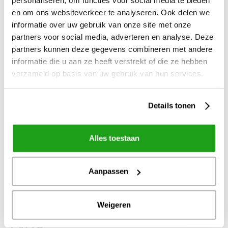
personaliseren, om functies voor social media te bieden
intelligente kennisbank met rijke informatie uit
en om ons websiteverkeer te analyseren. Ook delen we
REMS. Het CRM-systeem geeft een 360-graden
informatie over uw gebruik van onze site met onze
klantbeeld en tegelijkertijd relevante informatie
partners voor social media, adverteren en analyse. Deze
voor het beantwoorden en afhandelen van
partners kunnen deze gegevens combineren met andere
huurderscommunicatie.’
informatie die u aan ze heeft verstrekt of die ze hebben
verzameld op basis van uw gebruik van hun services.
‘We streven naar continue verbetering van
huurderstevredenheid’, vervolgt Bart. ‘Omdat de
Details tonen
mate van tevredenheid voor een groot deel wordt
bepaald door ervaringen met het behandelen
Alles toestaan
onzerzijds van een reparatieverzoek, heeft dit
gebied de komende periode onze focus. We
Aanpassen
hebben daarom een aparte projectgroep in het
leven geroepen, die een beslisboom gaat inrichten.’
Weigeren