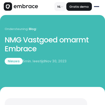
NL
Gratis demo
Ondersteuning
Blog
NMG Vastgoed omarmt
Embrace
Nieuws
5
min. leestijd
Nov 30, 2023