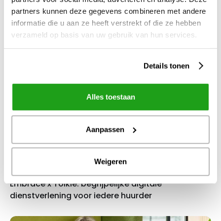
partners kunnen deze gegevens combineren met andere
informatie die u aan ze heeft verstrekt of die ze hebben
Nog niet uitgelezen?
verzameld op basis van uw gebruik van hun services.
Meer leesvoer
Details tonen
Collega's
Alles toestaan
Embrace Stories, verhalen uit de Cloud: Jorien
Bussink
Aanpassen
Weigeren
Nieuws
Embrace x Tolkie: begrijpelijke digitale
dienstverlening voor iedere huurder