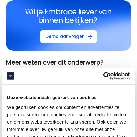
Wil je Embrace liever van
binnen bekijken?
Demo aanvragen
Meer weten over dit onderwerp?
Vraag het onze specialisten!
Ard van Winden
Accountmanager
Deze website maakt gebruik van cookies
We gebruiken cookies om content en advertenties te
personaliseren, om functies voor social media te bieden
Thijs Hekman
en om ons websiteverkeer te analyseren. Ook delen we
Accountmanager Customers
informatie over uw gebruik van onze site met onze
partners voor social media, adverteren en analyse. Deze