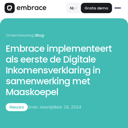
NL
Gratis demo
Ondersteuning
Blog
Embrace implementeert
als eerste de Digitale
Inkomensverklaring in
samenwerking met
Maaskoepel
Nieuws
2
min. leestijd
Mar 26, 2024