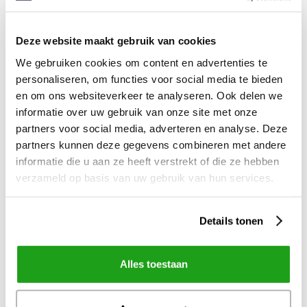
aan collega’s? Vul zo snel mogelijk je profiel in!
Deze website maakt gebruik van cookies
We gebruiken cookies om content en advertenties te
personaliseren, om functies voor social media te bieden
Post-its van het intranet van gemeente Utrechtse Heuvelrug:
Samen@Work.
en om ons websiteverkeer te analyseren. Ook delen we
informatie over uw gebruik van onze site met onze
partners voor social media, adverteren en analyse. Deze
Idee 7: organiseer een profielfoto-actie
partners kunnen deze gegevens combineren met andere
informatie die u aan ze heeft verstrekt of die ze hebben
Het lijkt een detail, maar zonder (goede)
verzameld op basis van uw gebruik van hun services.
profielfoto’s is je nieuwe intranet niet compleet. Dat
snapten ze bij
woningcorporatie Accolade
. Ze
Details tonen
spoorden mensen aan hun nieuwe profiel in te
vullen, inclusief profielfoto, door de spiegels in de
toiletten te beplakken met een grote sticker. De
Alles toestaan
boodschap was duidelijk, en zette collega’s ertoe
aan snel een foto aan hun profiel toe te voegen.