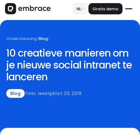
NL
Gratis demo
Ondersteuning
Blog
10 creatieve manieren om
je nieuwe social intranet te
lanceren
Blog
7
min. leestijd
Oct 29, 2019