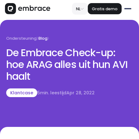
NL
Gratis demo
Ondersteuning
Blog
De Embrace Check-up:
hoe ARAG alles uit hun AVI
haalt
Klantcase
5
min. leestijd
Apr 28, 2022