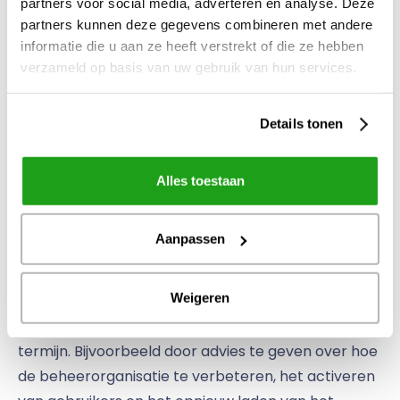
partners voor social media, adverteren en analyse. Deze
& Regelen om zo duidelijker te maken wat men
partners kunnen deze gegevens combineren met andere
daar kan vinden), zoekwoorden toevoegen aan
informatie die u aan ze heeft verstrekt of die ze hebben
contentpagina’s om de vindbaarheid te vergroten,
verzameld op basis van uw gebruik van hun services.
widgets meer flexibel inzetten en de naamgeving
van zoekfilters aanpassen.
Details tonen
Na de check-up kan een Embrace consultant ook
Alles toestaan
hierin ondersteunen, mocht dat wenselijk zijn.
Aanpassen
Hoe nu verder?
Weigeren
De check-up heeft naast relevante verbeteringen
op korte termijn, ook input geleverd voor de lange
termijn. Bijvoorbeeld door advies te geven over hoe
de beheerorganisatie te verbeteren, het activeren