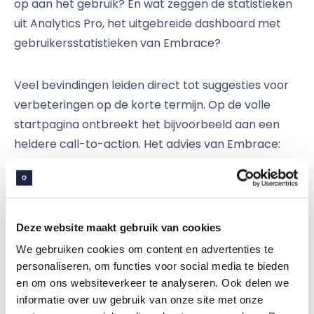
op aan het gebruik? En wat zeggen de statistieken
uit Analytics Pro, het uitgebreide dashboard met
gebruikersstatistieken van Embrace?
Veel bevindingen leiden direct tot suggesties voor
verbeteringen op de korte termijn. Op de volle
startpagina ontbreekt het bijvoorbeeld aan een
heldere call-to-action. Het advies van Embrace:
maak deze rustiger en creëer heldere keuzes voor
gebruikers. Zorg ervoor dat er per categorie één
duidelijke ingang is voor het vinden van informatie in
plaats van deze op verschillende plekken aan te
Deze website maakt gebruik van cookies
bieden. Zo voorkom je dat medewerkers door de
We gebruiken cookies om content en advertenties te
bomen het bos niet meer zien. Andere quick wins
personaliseren, om functies voor social media te bieden
die naar voren komen zijn het herstructureren van
en om ons websiteverkeer te analyseren. Ook delen we
de A-Z pagina’s (en deze om te dopen naar Weten
informatie over uw gebruik van onze site met onze