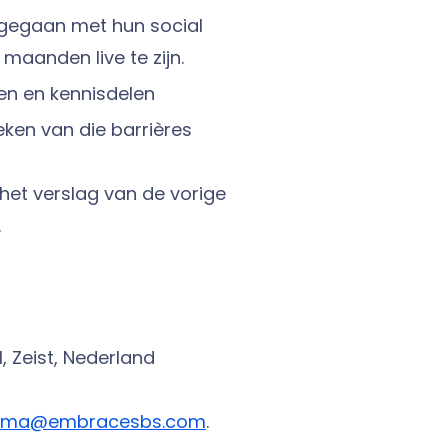
s gegaan met hun social
 maanden live te zijn.
en en kennisdelen
eken van die barrières
het verslag van de vorige
.
 Zeist, Nederland
ijpma@embracesbs.com
.