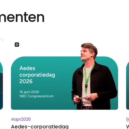
ementen
4
apr
2026
1
Aedes-corporatiedag