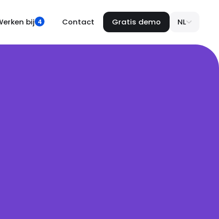
erken bij
Contact
Gratis demo
NL
4