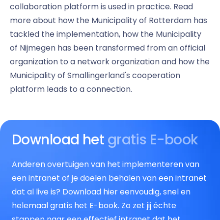
collaboration platform is used in practice. Read
more about how the Municipality of Rotterdam has
tackled the implementation, how the Municipality
of Nijmegen has been transformed from an official
organization to a network organization and how the
Municipality of Smallingerland's cooperation
platform leads to a connection.
Download het
gratis E-book
Anderen overtuigen van het implementeren van
een intranet of je doelen behalen van een intranet
dat al live is? Download hier eenvoudig, snel en
helemaal gratis het E-book. Zo zet jij échte
stappen naar een effectief intranet dat het