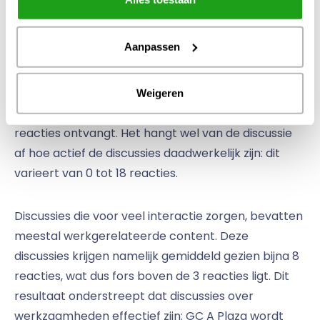
Ten slotte: zijn de discussies op GC
Aanpassen
A Plaza actief?
De discussies op GC A Plaza zijn vrij actief. Uit het
Weigeren
onderzoek blijkt dat elke microblog gemiddeld drie
reacties ontvangt. Het hangt wel van de discussie
af hoe actief de discussies daadwerkelijk zijn: dit
varieert van 0 tot 18 reacties.
Discussies die voor veel interactie zorgen, bevatten
meestal werkgerelateerde content. Deze
discussies krijgen namelijk gemiddeld gezien bijna 8
reacties, wat dus fors boven de 3 reacties ligt. Dit
resultaat onderstreept dat discussies over
werkzaamheden effectief zijn: GC A Plaza wordt