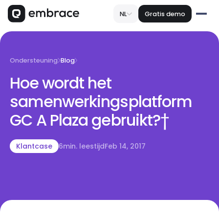
NL
Gratis demo
Ondersteuning
Blog
Hoe wordt het
samenwerkingsplatform
GC A Plaza gebruikt?†
Klantcase
6
min. leestijd
Feb 14, 2017