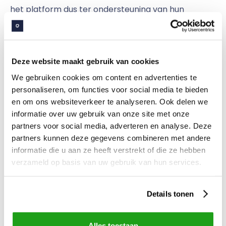
het platform dus ter ondersteuning van hun
werkzaamheden.
Hoe gebruiken
Deze website maakt gebruik van cookies
We gebruiken cookies om content en advertenties te
praktijkverpleegkundigen de
personaliseren, om functies voor social media te bieden
digitale werkplek?
en om ons websiteverkeer te analyseren. Ook delen we
informatie over uw gebruik van onze site met onze
Praktijkverpleegkundigen houden van interactie. Ze
partners voor social media, adverteren en analyse. Deze
maken gebruik van de mogelijkheid om informatie
partners kunnen deze gegevens combineren met andere
informatie die u aan ze heeft verstrekt of die ze hebben
te krijgen door middel van het stellen van vragen
verzameld op basis van uw gebruik van hun services.
en verspreiden zelf ook kennis, door het geven van
antwoorden op vragen van anderen.
Verpleegkundigen zijn binnen GC A dus onmisbaar
Details tonen
wanneer het gaat om het delen van kennis.
Alles toestaan