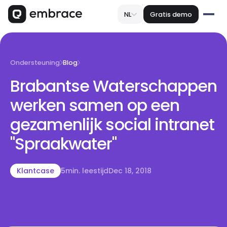
NL
Gratis demo
Ondersteuning
Blog
Brabantse Waterschappen
werken samen op een
gezamenlijk social intranet
"Spraakwater"
Klantcase
5
min. leestijd
Dec 18, 2018