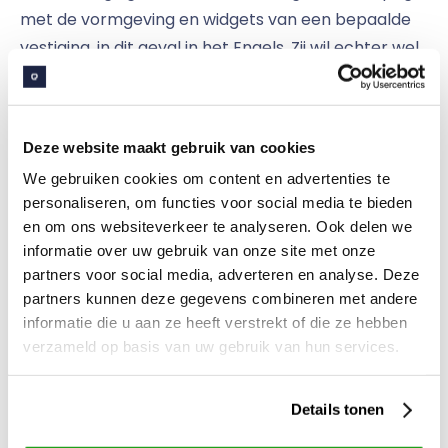
met de vormgeving en widgets van een bepaalde
vestiging, in dit geval in het Engels. Zij wil echter wel
informatie van een andere vestiging lezen, dus kan
zij zich abonneren op die vestiging. Ook kan ze
kiezen haar intranet in het Nederlands te zetten.
Deze website maakt gebruik van cookies
We gebruiken cookies om content en advertenties te
We vonden het belangrijk om voor de drie
personaliseren, om functies voor social media te bieden
waterschappen dezelfde functionaliteiten te
en om ons websiteverkeer te analyseren. Ook delen we
gebruiken, zodat iedereen vrij is om samen te
informatie over uw gebruik van onze site met onze
werken en kennis te delen. Wel wilden we het
partners voor social media, adverteren en analyse. Deze
partners kunnen deze gegevens combineren met andere
content-management-systeem per waterschap
informatie die u aan ze heeft verstrekt of die ze hebben
individueel inrichten. Daarom hebben we voor een
verzameld op basis van uw gebruik van hun services.
multilabel omgeving gekozen.
Details tonen
Nu heeft elk waterschap dezelfde menustructuur,
maar dan met verschillende content. Ook zijn de