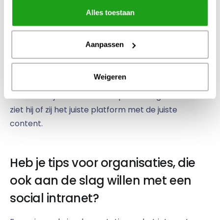
meeste widgets gepersonaliseerd en verschillend
Alles toestaan
per waterschap. De gegevens van onze
medewerkers hebben we met ADFS gekoppeld. Zo
Aanpassen
kunnen onze collega’s enkel door het
bedrijfsnetwerk (single-sign-on) op het intranet
Weigeren
inloggen. Door persoonlijk in te loggen weet de
software bij welk waterschap de collega hoort en
ziet hij of zij het juiste platform met de juiste
content.
Heb je tips voor organisaties, die
ook aan de slag willen met een
social intranet?