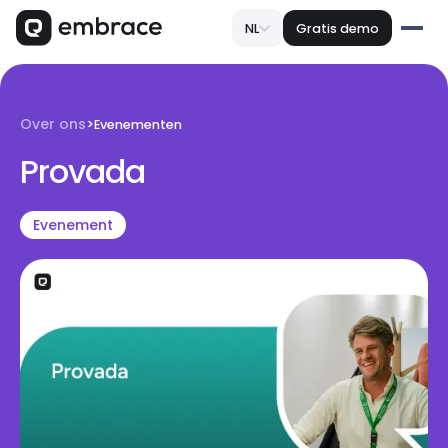
NL
Gratis demo
Over ons
>
Evenementen
Provada
Evenement