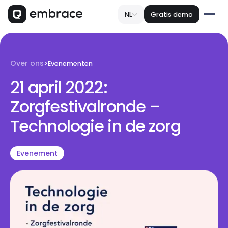
NL
Gratis demo
Over ons
>
Evenementen
21 april 2022:
Zorgfestivalronde –
Technologie in de zorg
Evenement