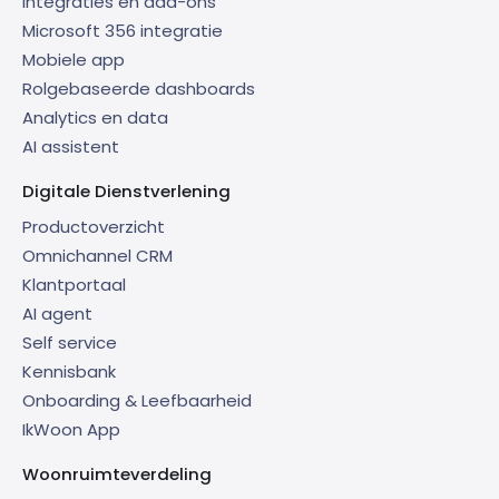
Integraties en add-ons
Microsoft 356 integratie
Mobiele app
Rolgebaseerde dashboards
Analytics en data
AI assistent
Digitale Dienstverlening
Productoverzicht
Omnichannel CRM
Klantportaal
AI agent
Self service
Kennisbank
Onboarding & Leefbaarheid
IkWoon App
Woonruimteverdeling