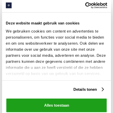
dé plek geworden waar je heen gaat om je werk te
doen.”
Lees ook “
Zo zorgt de Liquit-integratie van Embrace
Deze website maakt gebruik van cookies
voor meer werkgemak
“, waarin Hans vertelt over
We gebruiken cookies om content en advertenties te
deze keuze en de aanpak.
personaliseren, om functies voor social media te bieden
en om ons websiteverkeer te analyseren. Ook delen we
informatie over uw gebruik van onze site met onze
Organisatie
partners voor social media, adverteren en analyse. Deze
partners kunnen deze gegevens combineren met andere
informatie die u aan ze heeft verstrekt of die ze hebben
Het symposium wordt georganiseerd door
verzameld op basis van uw gebruik van hun services.
communicatiebureau De Walvis. Dit bureau
organiseert events over intranet en de digitale
werkplek en is volledig onafhankelijk
.
Details tonen
Alles toestaan