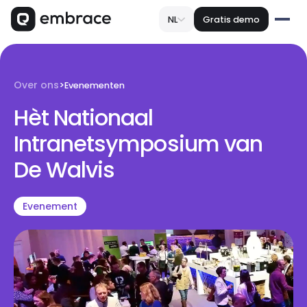
NL
Gratis demo
Over ons
>
Evenementen
Hèt Nationaal
Intranetsymposium van
De Walvis
Evenement