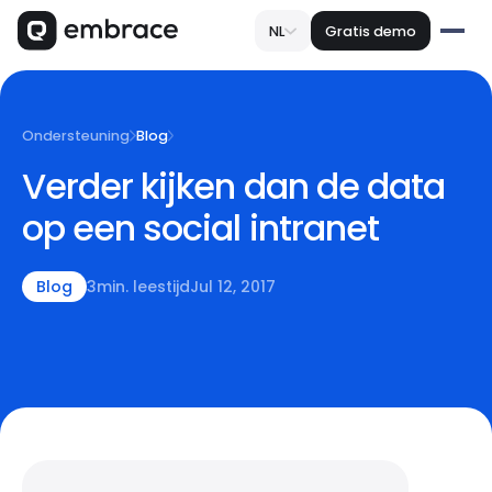
NL
Gratis demo
Ondersteuning
Blog
Verder kijken dan de data
op een social intranet
Blog
3
min. leestijd
Jul 12, 2017