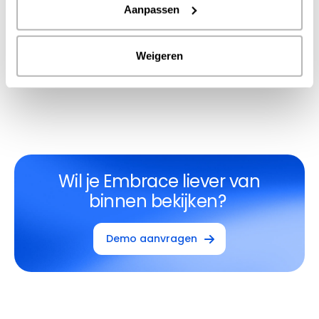
onderzoeksmethoden
kan je inzetten bij het meten
Aanpassen
van gebruik? Leer van
S5 Agency World
,
gemeente
Smallingerland
,
woningcorporatie Accolade
en
Weigeren
Gezondheidscentrum Asielzoekers
.
Wil je Embrace liever van
binnen bekijken?
Demo aanvragen