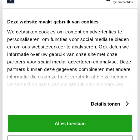
omarm je de mogelijkheden die het biedt. Om
elkaar te vinden en versterken, te waarderen en
van elkaar te leren. Voor nieuwe manieren van
Deze website maakt gebruik van cookies
samenwerking. Want samen moeten we het doen.
We gebruiken cookies om content en advertenties te
Samen vormen we een nieuwe standaard.
personaliseren, om functies voor social media te bieden
en om ons websiteverkeer te analyseren. Ook delen we
informatie over uw gebruik van onze site met onze
Social
partners voor social media, adverteren en analyse. Deze
is
partners kunnen deze gegevens combineren met andere
the
informatie die u aan ze heeft verstrekt of die ze hebben
new normal
verzameld op basis van uw gebruik van hun services.
Details tonen
Embrace Change
Stap in de wereld van data en ontdek hoe het social
Alles toestaan
intranet wordt gebruikt. Welke