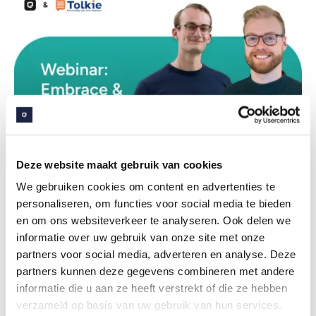
Deze website maakt gebruik van cookies
We gebruiken cookies om content en advertenties te
7
jul
2026
personaliseren, om functies voor social media te bieden
Webinar: Embrace & Tolkie - Digitale
en om ons websiteverkeer te analyseren. Ook delen we
dienstverlening voor iedereen toegankelijk
informatie over uw gebruik van onze site met onze
partners voor social media, adverteren en analyse. Deze
partners kunnen deze gegevens combineren met andere
informatie die u aan ze heeft verstrekt of die ze hebben
verzameld op basis van uw gebruik van hun services.