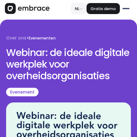
NL
Gratis demo
Over ons
>
Evenementen
Webinar: de ideale digitale
werkplek voor
overheidsorganisaties
Evenement