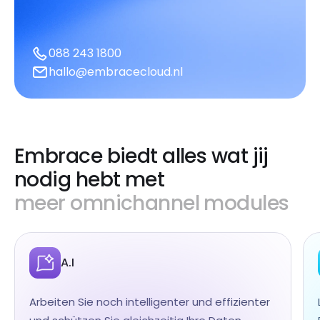
088 243 1800
hallo@embracecloud.nl
Embrace biedt alles wat jij
nodig hebt met
meer omnichannel modules
A.I
Arbeiten Sie noch intelligenter und effizienter