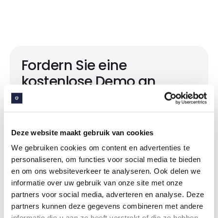
Fordern Sie eine
kostenlose Demo an
Fordern Sie jetzt eine Demo an und finden Sie
heraus, warum sich bereits mehr als 400
Organisationen für Embrace entschieden
Deze website maakt gebruik van cookies
haben.
We gebruiken cookies om content en advertenties te
Maßgeschneiderte Tour
personaliseren, om functies voor social media te bieden
60 Minuten
en om ons websiteverkeer te analyseren. Ook delen we
Online oder in Person
informatie over uw gebruik van onze site met onze
partners voor social media, adverteren en analyse. Deze
Demo anfragen
partners kunnen deze gegevens combineren met andere
informatie die u aan ze heeft verstrekt of die ze hebben