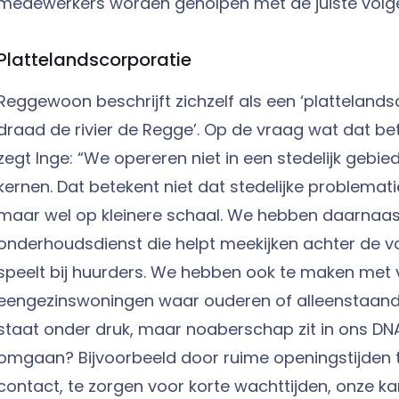
medewerkers worden geholpen met de juiste volg
Plattelandscorporatie
Reggewoon beschrijft zichzelf als een ‘platteland
draad de rivier de Regge’. Op de vraag wat dat be
zegt Inge: “We opereren niet in een stedelijk gebie
kernen. Dat betekent niet dat stedelijke problematie
maar wel op kleinere schaal. We hebben daarnaas
onderhoudsdienst die helpt meekijken achter de v
speelt bij huurders. We hebben ook te maken met v
eengezinswoningen waar ouderen of alleenstaand
staat onder druk, maar noaberschap zit in ons D
omgaan? Bijvoorbeeld door ruime openingstijden t
contact, te zorgen voor korte wachttijden, onze ka