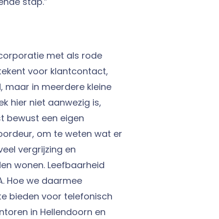
ende stap.”
scorporatie met als rode
tekent voor klantcontact,
d, maar in meerdere kleine
k hier niet aanwezig is,
t bewust een eigen
oordeur, om te weten wat er
eel vergrijzing en
en wonen. Leefbaarheid
NA. Hoe we daarmee
e bieden voor telefonisch
ntoren in Hellendoorn en