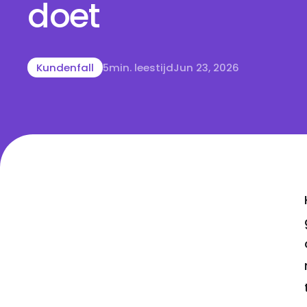
doet
Kundenfall
5
min. leestijd
Jun 23, 2026