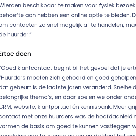
Wierden beschikbaar te maken voor fysiek bezoek 
behoefte aan hebben een online optie te bieden. Da
om contacten zo snel mogelijk af te handelen, maar 
de huurder.”
Ertoe doen
“Goed klantcontact begint bij het gevoel dat je erto
“Huurders moeten zich gehoord en goed geholpen
dat gebeurt is de laatste jaren veranderd. Snelheid 
belangrijke thema’s, en daar spelen we onder and
CRM, website, klantportaal én kennisbank. Meer gr
contact met onze huurders was de hoofdaanleidi
vormen de basis om goed te kunnen vastleggen wat
opvolging aan te kunnen geven en de klant het ge