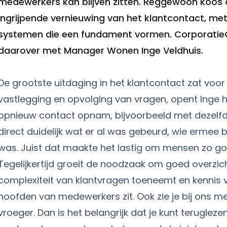
medewerkers kan blijven zitten. Reggewoon koos
ingrijpende vernieuwing van het klantcontact, me
systemen die een fundament vormen. Corporatie
daarover met Manager Wonen Inge Veldhuis.
De grootste uitdaging in het klantcontact zat voor
vastlegging en opvolging van vragen, opent Inge he
opnieuw contact opnam, bijvoorbeeld met dezelfde 
direct duidelijk wat er al was gebeurd, wie ermee 
was. Juist dat maakte het lastig om mensen zo goe
Tegelijkertijd groeit de noodzaak om goed overzi
complexiteit van klantvragen toeneemt en kennis v
hoofden van medewerkers zit. Ook zie je bij ons me
vroeger. Dan is het belangrijk dat je kunt terugleze