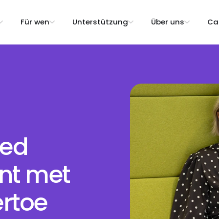
Für wen
Unterstützung
Über uns
Ca
oed
nt met
ertoe