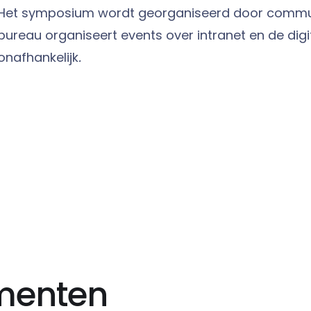
Het symposium wordt georganiseerd door communi
bureau organiseert events over intranet en de digit
onafhankelijk
.
ementen