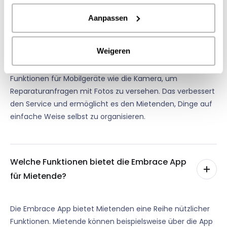
Aanpassen
Die Embrace-App wurde entwickelt, um den
Benutzerkomfort zu erhöhen. Mietende können von
Weigeren
überall und zu jeder Zeit über ihr Mobilgerät auf ihre
Mietgegenstände zugreifen. Die App nutzt native
Funktionen für Mobilgeräte wie die Kamera, um
Reparaturanfragen mit Fotos zu versehen. Das verbessert
den Service und ermöglicht es den Mietenden, Dinge auf
einfache Weise selbst zu organisieren.
Welche Funktionen bietet die Embrace App
für Mietende?
Die Embrace App bietet Mietenden eine Reihe nützlicher
Funktionen. Mietende können beispielsweise über die App