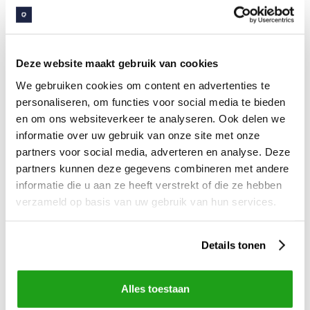
Deze website maakt gebruik van cookies
We gebruiken cookies om content en advertenties te
personaliseren, om functies voor social media te bieden
Viel gestellte
en om ons websiteverkeer te analyseren. Ook delen we
Fragen
informatie over uw gebruik van onze site met onze
partners voor social media, adverteren en analyse. Deze
Ist deine Frage nicht aufgeführt? Dann nimm
partners kunnen deze gegevens combineren met andere
informatie die u aan ze heeft verstrekt of die ze hebben
gerne Kontakt mit uns auf!
verzameld op basis van uw gebruik van hun services.
Alle häufig gestellten Fragen
Details tonen
Wie bietet die Embrace App eine bessere
Alles toestaan
Benutzererfahrung?