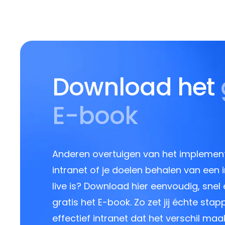
Download het
E-book
Anderen overtuigen van het implemen
intranet of je doelen behalen van een i
live is? Download hier eenvoudig, snel
gratis het E-book. Zo zet jij échte sta
effectief intranet dat het verschil maak