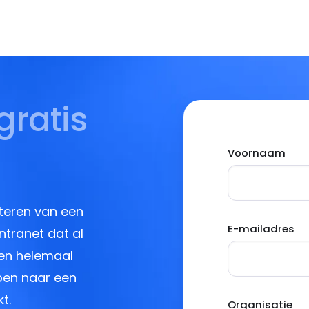
gratis
Voornaam
teren van een
E-mailadres
ntranet dat al
 en helemaal
ppen naar een
t.
Organisatie