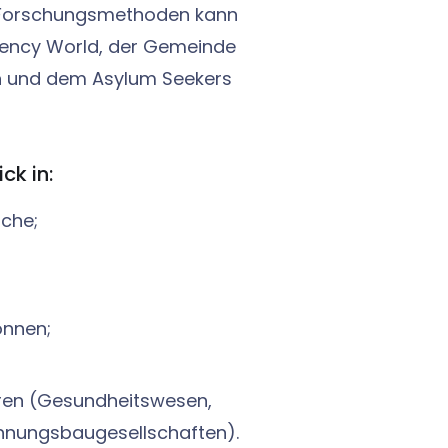
en Forschungsmethoden kann
gency World, der Gemeinde
on und dem Asylum Seekers
ck in:
nche;
önnen;
ren (Gesundheitswesen,
nungsbaugesellschaften).