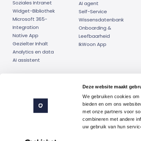
Soziales Intranet
AI agent
Widget-Bibliothek
Self-Service
Microsoft 365-
Wissensdatenbank
Integration
Onboarding &
Native App
Leefbaarheid
Gezielter Inhalt
IkWoon App
Analytics en data
AI assistent
Deze website maakt gebru
Certificaten
Compliance
WCAG
Ver
We gebruiken cookies om c
bieden en om ons websitev
met onze partners voor so
combineren met andere inf
uw gebruik van hun servic