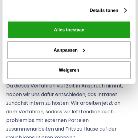
haben wir sie bereits weitgehend erreicht. Wir
Details tonen
stehen im Dialog miteinander, wir haben ein soziales
Intranet und wir erweitern ständig. In Zukunft wollen
Alles toestaan
wir mehr mit Partnern wie Gemeinden oder
Partnern im Gesundheitswesen
Aanpassen
zusammenarbeiten. Jetzt kann Frits nur noch
intern erreicht werden. Wenn wir die Plattform
auch extern erreichen wollen, müssen wir die
Weigeren
Bedingungen der De Nederlandsche Bank erfüllen.
Da dieses Verfahren viel Zeit in Anspruch nimmt,
haben wir uns dafür entschieden, das Intranet
zunächst intern zu hosten. Wir arbeiten jetzt an
dem Verfahren, sodass wir letztendlich auch
problemlos mit externen Parteien
zusammenarbeiten und Frits zu Hause auf der
Couch konsultieren können.“