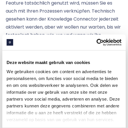
Feature tatsächlich genutzt wird, müssen Sie es
auch mit Ihren Prozessen verknüpfen. Technisch
gesehen kann der Knowledge Connector jederzeit
aktiviert werden, aber wir wollen nur warten, bis wir
festgelegt haben, wie, wo und wann wir ihn
verwenden werden.“
Office 365
Deze website maakt gebruik van cookies
We gebruiken cookies om content en advertenties te
„In Phase drei prüfen wir auch, was wir mit der
personaliseren, om functies voor social media te bieden
Office365-Verbindung machen werden. Zusammen
en om ons websiteverkeer te analyseren. Ook delen we
mit Embrace denken wir darüber nach, wie wir dies
informatie over uw gebruik van onze site met onze
in De Friesland weiter umsetzen können.“
partners voor social media, adverteren en analyse. Deze
partners kunnen deze gegevens combineren met andere
informatie die u aan ze heeft verstrekt of die ze hebben
Remote-Hosting
verzameld op basis van uw gebruik van hun services.
„Wenn Sie sich die Ziele der Strategie 2020 ansehen,