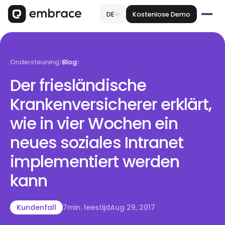
DE
Kostenlose Demo
Ondersteuning
Blog
Der friesländische
Krankenversicherer erklärt,
wie in vier Wochen ein
neues soziales Intranet
implementiert werden
kann
Kundenfall
7
min. leestijd
Aug 29, 2017