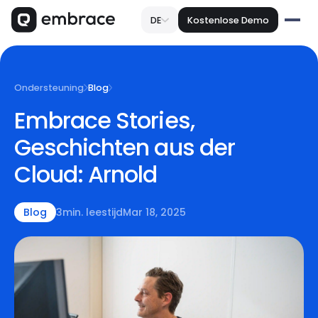
DE
Kostenlose Demo
Ondersteuning
Blog
Embrace Stories,
Geschichten aus der
Cloud: Arnold
Blog
3
min. leestijd
Mar 18, 2025