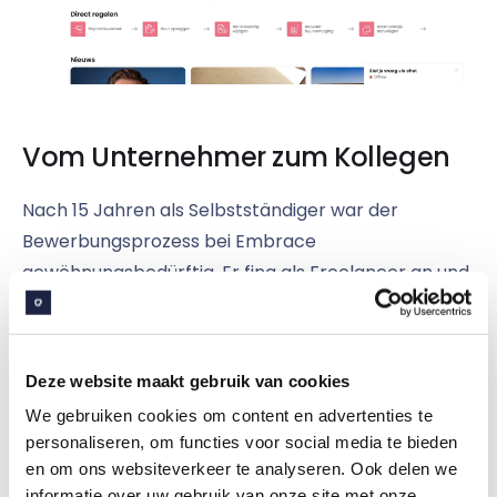
Vom Unternehmer zum Kollegen
Nach 15 Jahren als Selbstständiger war der
Bewerbungsprozess bei Embrace
gewöhnungsbedürftig. Er fing als Freelancer an und
hatte so die Zeit zu schauen, ob er ins Team passte.
Zum Glück war das der Fall! Arnold wurde ein Job
angeboten. Arnold sagt, dass ihm die Tatsache
Deze website maakt gebruik van cookies
gefällt, dass so viele verschiedene Menschen jeden
We gebruiken cookies om content en advertenties te
Alters und Hintergrunds dort arbeiten.
personaliseren, om functies voor social media te bieden
Infolgedessen akzeptiert sich jeder so, wie er ist.
en om ons websiteverkeer te analyseren. Ook delen we
informatie over uw gebruik van onze site met onze