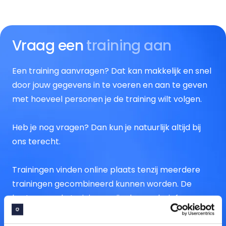
Vraag een
training aan
Een training aanvragen? Dat kan makkelijk en snel
door jouw gegevens in te voeren en aan te geven
met hoeveel personen je de training wilt volgen.
Heb je nog vragen? Dan kun je natuurlijk altijd bij
ons terecht.
Trainingen vinden online plaats tenzij meerdere
trainingen gecombineerd kunnen worden. De
kosten van de trainingen zijn dan exclusief
reiskosten.