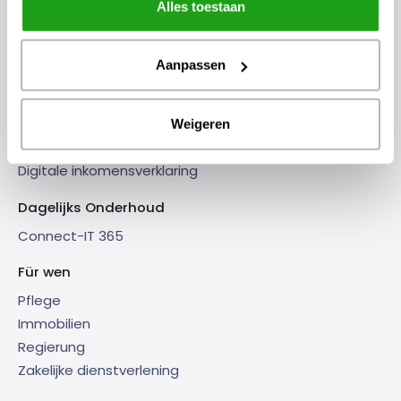
Alles toestaan
IkWoon App
Woonruimteverdeling
Aanpassen
Woonruimteverdeelsysteem
Urgentiesysteem
Short stay platform
Weigeren
Short stay platform
Digitale inkomensverklaring
Dagelijks Onderhoud
Connect-IT 365
Für wen
Pflege
Immobilien
Regierung
Zakelijke dienstverlening