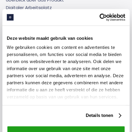
Digitaler Arbeitsplatz
Soziales Intranet
Widget-Bibliothek
Microsoft 365-Integration
Native App
Deze website maakt gebruik van cookies
Gezielter Inhalt
We gebruiken cookies om content en advertenties te
Analytics en data
personaliseren, om functies voor social media te bieden
AI assistent
en om ons websiteverkeer te analyseren. Ook delen we
informatie over uw gebruik van onze site met onze
Digitale Dienste
partners voor social media, adverteren en analyse. Deze
Überblick über das Produkt
partners kunnen deze gegevens combineren met andere
Omnichannel-CRM
informatie die u aan ze heeft verstrekt of die ze hebben
verzameld op basis van uw gebruik van hun services.
Kundenportal
AI agent
Self-Service
Details tonen
Wissensdatenbank
Onboarding & Leefbaarheid